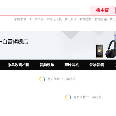
荣耀手表
360路由器
大疆无人机
腾讯听听
女神微单
智能音箱
腾讯
微单数码相机
音频娱乐
降噪耳机
音响音箱
努力加载中，请稍后...
努力加载中，请稍后...