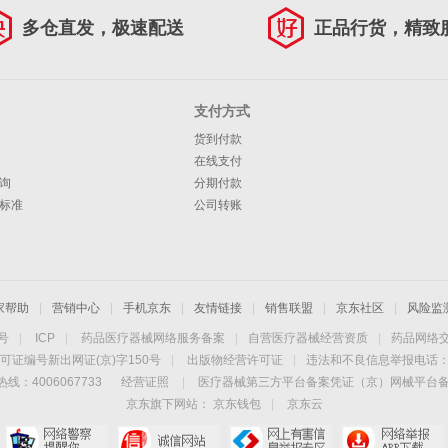
多仓直发，极速配送
正品行货，精致
支付方式
货到付款
在线支付
询
分期付款
标准
公司转账
家帮助
|
营销中心
|
手机京东
|
友情链接
|
销售联盟
|
京东社区
|
风险监
4号
|
ICP
|
药品医疗器械网络服务备案
|
自营医疗器械经营资质
|
药品网络
可证编号新出网证(京)字150号
|
出版物经营许可证
|
违法和不良信息举报电话：40
线：4006067733
经营证照
|
医疗器械第三方平台备案凭证（京）网械平台备字（
京东旗下网站：
京东钱包
|
京东云