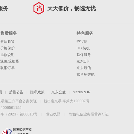
服务
天天低价，畅选无忧
售后服务
特色服务
售后政策
夺宝岛
价格保护
DIY装机
退款说明
延保服务
返修/退换货
京东E卡
取消订单
京东通信
京鱼座智能
测
|
质量公告
|
隐私政策
|
京东公益
|
Media & IR
交易第三方平台备案凭证
|
新出发京零 字第大120007号
06561155
2023）第00013号
|
营业执照
|
增值电信业务经营许可证