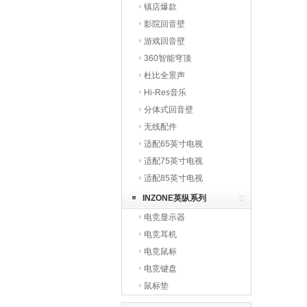
镇店爆款
影院回音壁
游戏回音壁
360智能穹顶
杜比全景声
Hi-Res音乐
分体式回音壁
无线配件
适配65英寸电视
适配75英寸电视
适配85英寸电视
INZONE英纵系列
电竞显示器
电竞耳机
电竞鼠标
电竞键盘
鼠标垫