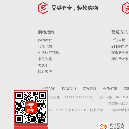
品类齐全，轻松购物
购物指南
配送方式
购物流程
上门自提
会员介绍
211限时达
生活旅行/团购
配送服务查
常见问题
配送费收取
大家电
联系客服
关于我们
|
联系我们
|
联系客服
|
合作招商
|
商
京公网安备 11000002000088号
|
京ICP备1104170
互联网出版许
Copyright © 2004 -
2026
京东JINGDONG 版权所有
|
消费者维权热
手机扫一扫，劲爆优
惠触手可得！