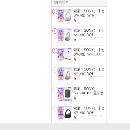
销售排行
索尼（SONY）【七
1
夕礼物】WH-
CH720N 无线降噪
￥
立体声耳机 白色
索尼（SONY）【七
2
夕礼物】WH-
1000XM6 头戴式无
￥
线降噪耳机 AI智能
降噪 铂金银
索尼（SONY）【七
3
夕礼物】WI-C100
无线立体声 颈挂式
￥
蓝牙耳机 IPX4防水
防汗 约25小时长久
索尼（SONY）【七
4
续航 黑色
夕礼物】WH-
1000XM5 头戴式无
￥
线降噪耳机 AI智能
降噪 铂金银
索尼（SONY）
5
SRS-XB100 蓝牙音
箱音响 迷你便携 重
￥
低音16小时续航 户
外音箱 防水防尘 黑
索尼（SONY）【七
6
色 礼物
夕礼物】WH-
CH720N 无线降噪
￥
立体声耳机 黑色